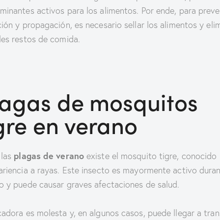
minantes activos para los alimentos. Por ende, para preve
ción y propagación, es necesario sellar los alimentos y eli
les restos de comida.
lagas de mosquitos
gre en verano
plagas de verano
 las
existe el mosquito tigre, conocido
ariencia a rayas. Este insecto es mayormente activo duran
o y puede causar graves afectaciones de salud.
cadora es molesta y, en algunos casos, puede llegar a tran