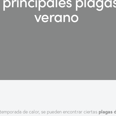
 principales plaga
verano
plagas 
 temporada de calor, se pueden encontrar ciertas