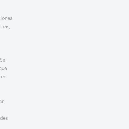
ciones
chas,
 Se
 que
 en
en
ndes