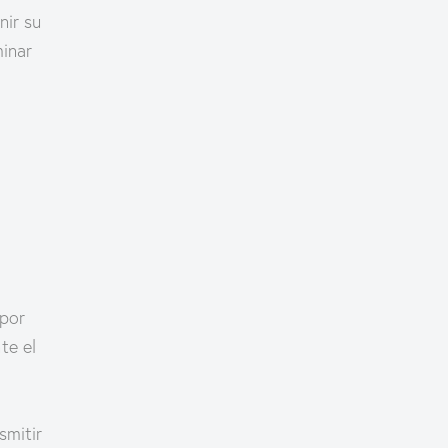
nir su
minar
 por
te el
smitir