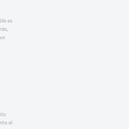
ble es
más,
por
ito
nte el