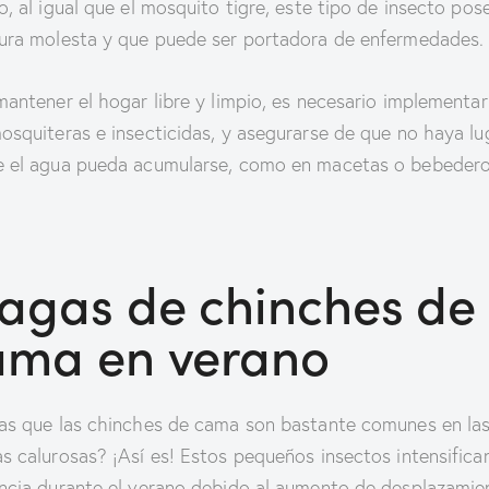
o, al igual que el mosquito tigre, este tipo de insecto pos
ura molesta y que puede ser portadora de enfermedades
mantener el hogar libre y limpio, es necesario implementar
osquiteras e insecticidas, y asegurarse de que no haya lu
 el agua pueda acumularse, como en macetas o bebeder
lagas de chinches de
ama en verano
as que las chinches de cama son bastante comunes en la
s calurosas? ¡Así es! Estos pequeños insectos intensifica
ncia durante el verano debido al aumento de desplazamie