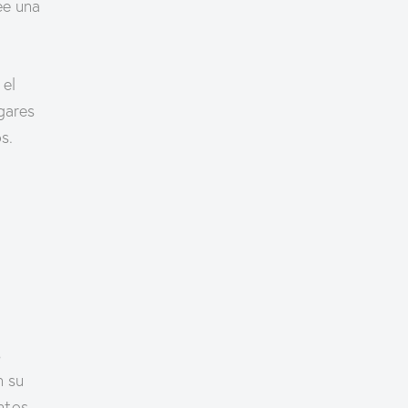
ee una
.
 el
gares
os.
s
n su
ntos