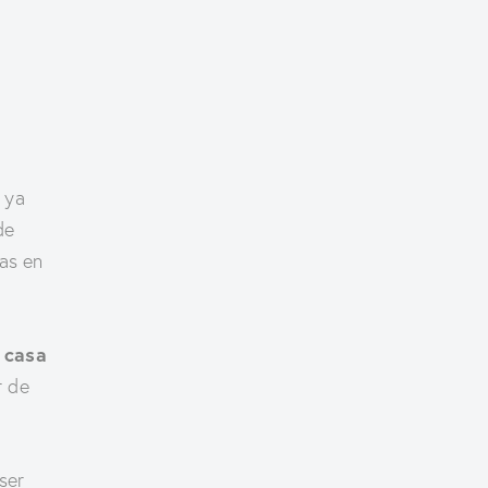
 ya
de
las en
 casa
r de
ser