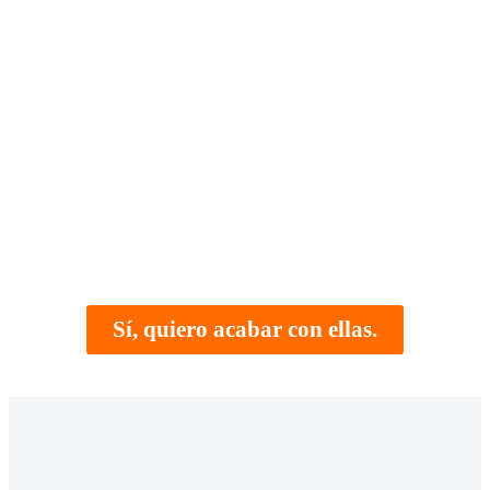
¡Acaba ya con las
moscas de tu
hogar, local,
empresa o
negocio!
Sí, quiero acabar con ellas.