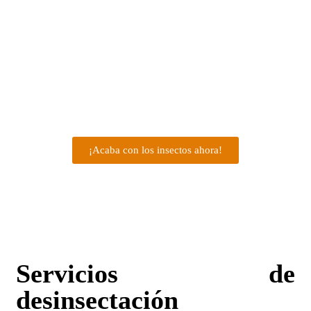
Desinsectaciones
¿Buscas
una
empresa de desinsectación?
En Control de
Plagas D3 somos especialistas en
eliminar insectos de
forma efectiva y segura
. Nuestro equipo actúa con rapidez
para garantizar
espacios libres de plagas en viviendas,
negocios e industrias
. Contacta con nosotros y recibe una
solución inmediata para acabar con cualquier infestación.
¡Acaba con los insectos ahora!
Servicios de
desinsectación