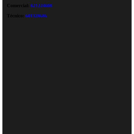
Comercial:
621224608
Técnico:
601328686