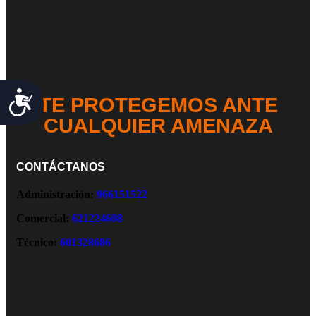
Accesibilidad
TE PROTEGEMOS ANTE
CUALQUIER AMENAZA
CONTÁCTANOS
Administración:
966151522
Comercial:
621224608
Técnico:
601328686