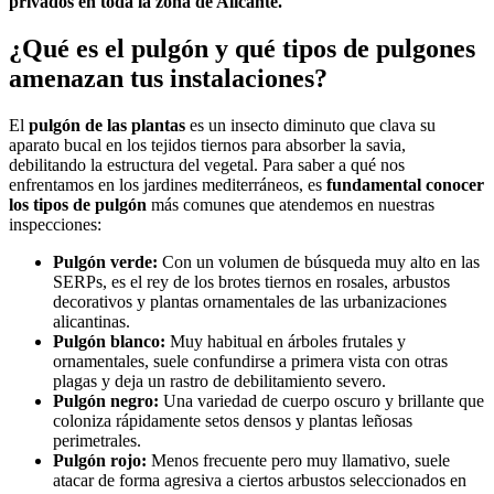
privados en toda la zona de Alicante.
¿Qué es el pulgón y qué tipos de pulgones
amenazan tus instalaciones?
El
pulgón de las plantas
es un insecto diminuto que clava su
aparato bucal en los tejidos tiernos para absorber la savia,
debilitando la estructura del vegetal. Para saber a qué nos
enfrentamos en los jardines mediterráneos, es
fundamental conocer
los tipos de pulgón
más comunes que atendemos en nuestras
inspecciones:
Pulgón verde:
Con un volumen de búsqueda muy alto en las
SERPs, es el rey de los brotes tiernos en rosales, arbustos
decorativos y plantas ornamentales de las urbanizaciones
alicantinas.
Pulgón blanco:
Muy habitual en árboles frutales y
ornamentales, suele confundirse a primera vista con otras
plagas y deja un rastro de debilitamiento severo.
Pulgón negro:
Una variedad de cuerpo oscuro y brillante que
coloniza rápidamente setos densos y plantas leñosas
perimetrales.
Pulgón rojo:
Menos frecuente pero muy llamativo, suele
atacar de forma agresiva a ciertos arbustos seleccionados en