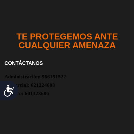
TE PROTEGEMOS ANTE
CUALQUIER AMENAZA
CONTÁCTANOS
Administración:
966151522
Comercial:
621224608
A
Técnico:
601328686
c
c
e
s
i