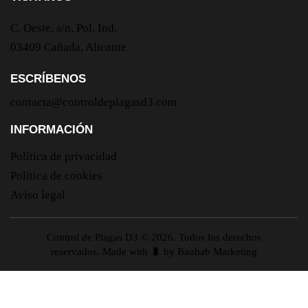
C. Oeste, s/n, Pol. Ind.
03409 Cañada, Alicante
ESCRÍBENOS
contacta@controldeplagasd3.com
INFORMACIÓN
Política de privacidad
Política de cookies
Aviso legal
Control de Plagas D3 © 2026. Todos los derechos
reservados. Made with 🐛 by
Baobab Marketing