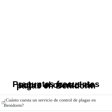
Preguntas frecuentes
sobre el control de
pagas en Benidorm
¿Cuánto cuesta un servicio de control de plagas en
Benidorm?