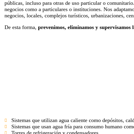
á
públicas, incluso para otras de uso particular o comunitario
n
negocios como a particulares o instituciones. Nos adaptamo
u
negocios, locales, complejos turísticos, urbanizaciones, cen
s
De esta forma,
prevenimos, eliminamos y supervisamos la
a
n
d
o
u
n
l
e
c
t
o
r
d
e
p
Sistemas que utilizan agua caliente como depósitos, cald
a
Sistemas que usan agua fría para consumo humano como d
n
Torres de refrigeración y condensadores