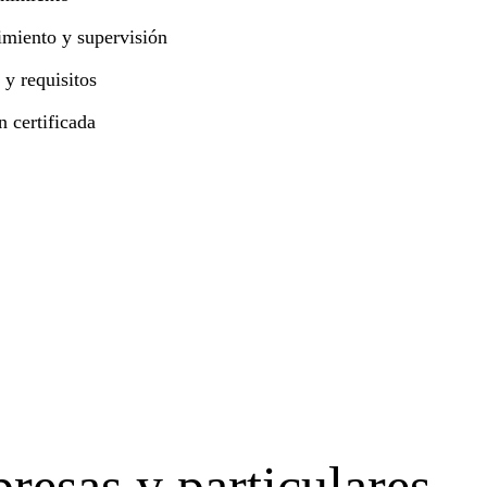
imiento y supervisión
y requisitos
 certificada
resas y particulares