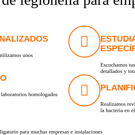
NALIZADOS
ESTUDI
ESPECÍ
 utilizamos unos
Escuchamos tus 
detallados y to
DO
PLANIF
 laboratorios homologados
Realizamos revi
la bacteria en e
bligatorio para muchas empresas e instalaciones