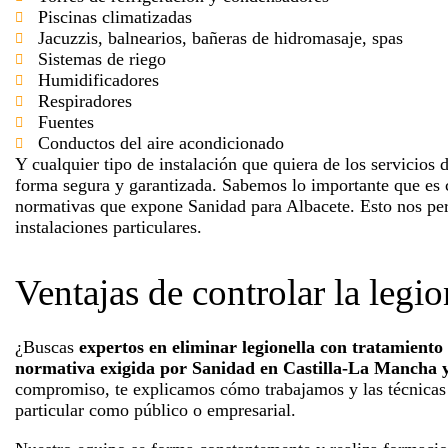
t
Piscinas climatizadas
a
Jacuzzis, balnearios, bañeras de hidromasaje, spas
l
Sistemas de riego
l
Humidificadores
a
Respiradores
;
Fuentes
P
Conductos del aire acondicionado
r
Y cualquier tipo de instalación que quiera de los servicios 
e
forma segura y garantizada. Sabemos lo importante que es c
s
normativas que expone Sanidad para Albacete.
Esto nos per
i
instalaciones particulares.
o
n
e
Ventajas de controlar la legi
C
o
n
¿Buscas
expertos en eliminar legionella con tratamient
t
normativa exigida por Sanidad en Castilla-La Mancha y 
r
compromiso, te explicamos cómo trabajamos y las técnicas q
o
particular como público o empresarial.
l
-