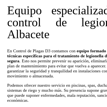
l
Equipo especializ
i
d
control de legio
a
d
.
Albacete
P
r
e
s
En Control de Plagas D3 contamos con
equipo formado y
i
técnicas específicas para el tratamiento de legionella 
o
segura
. Esto nos permite prevenir su aparición, eliminarla
n
plan de mantenimiento para evitar que vuelva a aparecer
e
garantizar la seguridad y tranquilidad en instalaciones c
C
movimiento o almacenada.
o
n
Podemos ofrecer nuestro servicio en piscinas, spas, duchas
t
sistemas de riego y mucho más. Su presencia supone gra
r
que puede suponer enfermedades, mala reputación, sanci
o
económicas.
l