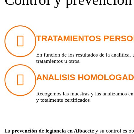
c
a
p
a
c
i
TRATAMIENTOS PERSO
d
a
En función de los resultados de la analítica,
d
tratamientos u otros.
v
i
s
ANALISIS HOMOLOGA
u
a
l
Recogemos las muestras y las analizamos en
q
y totalmente certificados
u
e
e
s
t
La
prevención de legionela en Albacete
y su control es o